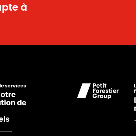
apte à
de services
otre
ation de
els