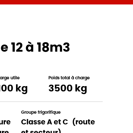
e 12 à 18m3
arge utile
Poids total à charge
100 kg
3500 kg
Groupe frigorifique
ure
Classe A et C (route